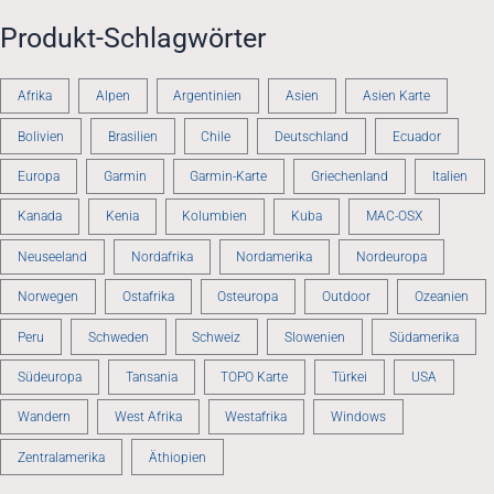
Produkt-Schlagwörter
Afrika
Alpen
Argentinien
Asien
Asien Karte
Bolivien
Brasilien
Chile
Deutschland
Ecuador
Europa
Garmin
Garmin-Karte
Griechenland
Italien
Kanada
Kenia
Kolumbien
Kuba
MAC-OSX
Neuseeland
Nordafrika
Nordamerika
Nordeuropa
Norwegen
Ostafrika
Osteuropa
Outdoor
Ozeanien
Peru
Schweden
Schweiz
Slowenien
Südamerika
Südeuropa
Tansania
TOPO Karte
Türkei
USA
Wandern
West Afrika
Westafrika
Windows
Zentralamerika
Äthiopien