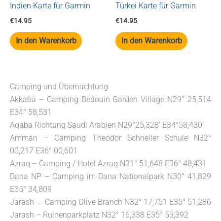
Indien Karte für Garmin
Türkei Karte für Garmin
€
14.95
€
14.95
In den Warenkorb
In den Warenkorb
Camping und Übernachtung
Akkaba – Camping Bedouin Garden Village N29° 25,514
E34° 58,531
Aqaba Richtung Saudi Arabien N29°25,328’ E34°58,430’
Amman – Camping Theodor Schneller Schule N32°
00,217 E36° 00,601
Azraq – Camping / Hotel Azraq N31° 51,648 E36° 48,431
Dana NP – Camping im Dana Nationalpark N30° 41,829
E35° 34,809
Jarash – Camping Olive Branch N32° 17,751 E35° 51,286
Jarash – Ruinenparkplatz N32° 16,338 E35° 53,392