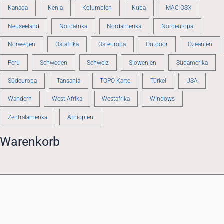
Kanada
Kenia
Kolumbien
Kuba
MAC-OSX
Neuseeland
Nordafrika
Nordamerika
Nordeuropa
Norwegen
Ostafrika
Osteuropa
Outdoor
Ozeanien
Peru
Schweden
Schweiz
Slowenien
Südamerika
Südeuropa
Tansania
TOPO Karte
Türkei
USA
Wandern
West Afrika
Westafrika
Windows
Zentralamerika
Äthiopien
Warenkorb