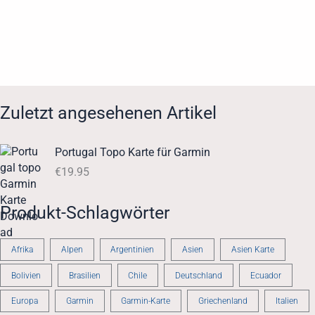
Zuletzt angesehenen Artikel
Portugal Topo Karte für Garmin
€
19.95
Produkt-Schlagwörter
Afrika
Alpen
Argentinien
Asien
Asien Karte
Bolivien
Brasilien
Chile
Deutschland
Ecuador
Europa
Garmin
Garmin-Karte
Griechenland
Italien